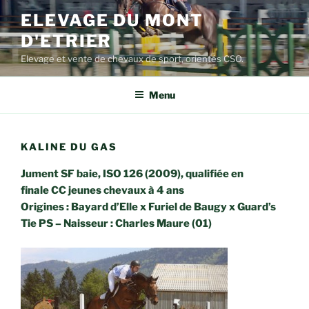
Aller
ELEVAGE DU MONT
au
D'ETRIER
contenu
principal
Elevage et vente de chevaux de sport, orientés CSO.
Menu
KALINE DU GAS
Jument SF baie, ISO 126 (2009), qualifiée en
finale CC jeunes chevaux à 4 ans
Origines : Bayard d’Elle x Furiel de Baugy x Guard’s
Tie PS – Naisseur : Charles Maure (01)