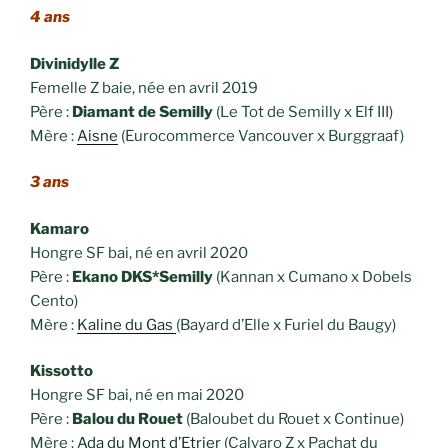
4 ans
Divinidylle Z
Femelle Z baie, née en avril 2019
Père :
Diamant de Semilly
(Le Tot de Semilly x Elf III)
Mère :
Aisne
(Eurocommerce Vancouver x Burggraaf)
3 ans
Kamaro
Hongre SF bai, né en avril 2020
Père :
Ekano DKS*Semilly
(Kannan x Cumano x Dobels
Cento)
Mère :
Kaline du Gas
(Bayard d’Elle x Furiel du Baugy)
Kissotto
Hongre SF bai, né en mai 2020
Père :
Balou du Rouet
(Baloubet du Rouet x Continue)
Mère :
Ada du Mont d’Etrier
(Calvaro Z x Pachat du