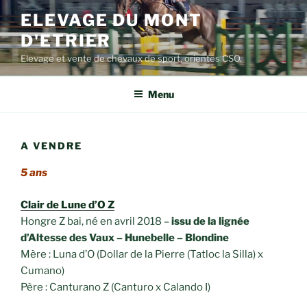
Aller
ELEVAGE DU MONT
au
D'ETRIER
contenu
principal
Elevage et vente de chevaux de sport, orientés CSO.
Menu
A VENDRE
5 ans
Clair de Lune d’O Z
Hongre Z bai, né en avril 2018 –
issu de la lignée
d’Altesse des Vaux – Hunebelle – Blondine
Mère : Luna d’O (Dollar de la Pierre (Tatloc la Silla) x
Cumano)
Père : Canturano Z (Canturo x Calando I)