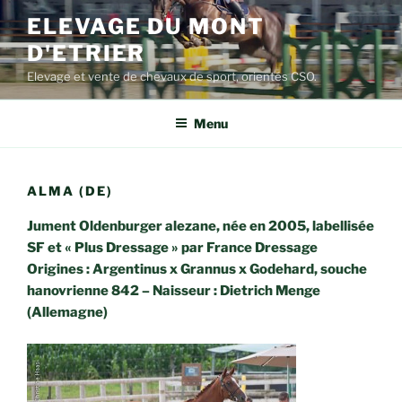
Aller
ELEVAGE DU MONT
au
D'ETRIER
contenu
principal
Elevage et vente de chevaux de sport, orientés CSO.
Menu
ALMA (DE)
Jument Oldenburger alezane, née en 2005, labellisée
SF et « Plus Dressage » par France Dressage
Origines : Argentinus x Grannus x Godehard, souche
hanovrienne 842 – Naisseur : Dietrich Menge
(Allemagne)