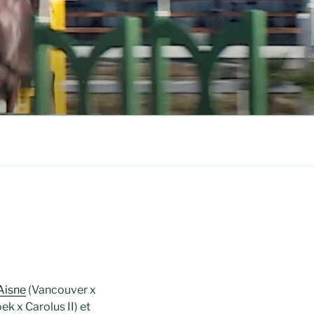
Aisne
(Vancouver x
k x Carolus II) et