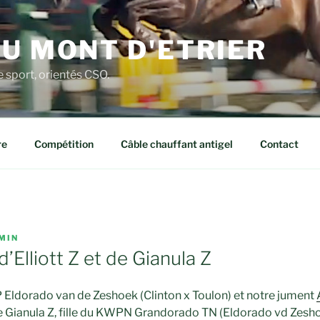
U MONT D'ETRIER
 sport, orientés CSO.
re
Compétition
Câble chauffant antigel
Contact
MIN
’Elliott Z et de Gianula Z
WP Eldorado van de Zeshoek (Clinton x Toulon) et notre jument
e Gianula Z, fille du KWPN Grandorado TN (Eldorado vd Zeshoe