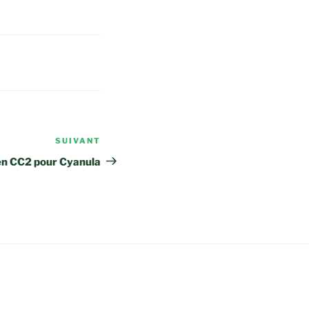
SUIVANT
Article
suivant
 en CC2 pour Cyanula