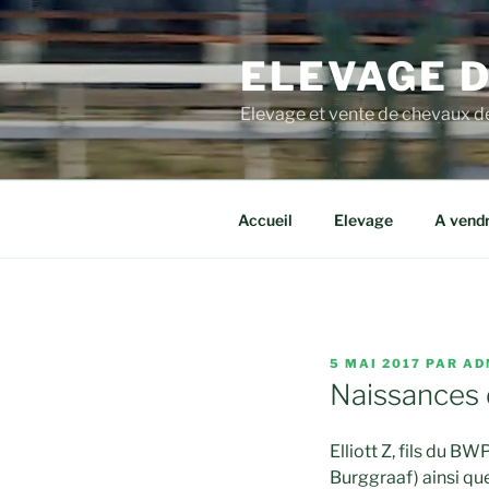
Aller
au
ELEVAGE D
contenu
principal
Elevage et vente de chevaux de
Accueil
Elevage
A vend
PUBLIÉ
5 MAI 2017
PAR
AD
LE
Naissances d
Elliott Z, fils du B
Burggraaf) ainsi qu