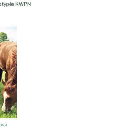
ins typés KWPN
us x