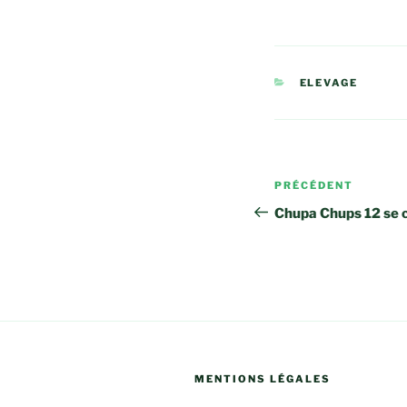
CATÉGORIES
ELEVAGE
Navigation
Article
PRÉCÉDENT
de
précédent
Chupa Chups 12 se c
l’article
MENTIONS LÉGALES