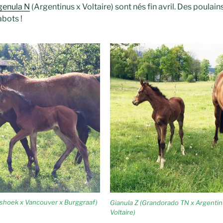
enula N
(Argentinus x Voltaire) sont nés fin avril. Des poula
abots !
Zeshoek x Vancouver x Burggraaf)
Gianula Z (Grandorado TN x Argentin
Voltaire)