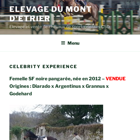
Aller
ELEVAGE DU MONT
au
D'ETRIER
contenu
principal
Elevage et vente de chevaux de sport, orientés CSO.
Menu
CELEBRITY EXPERIENCE
Femelle SF noire pangarée, née en 2012 –
VENDUE
Origines : Diarado x Argentinus x Grannus x
Godehard