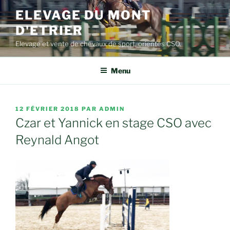
Aller
ELEVAGE DU MONT
au
D'ETRIER
contenu
principal
Elevage et vente de chevaux de sport, orientés CSO.
Menu
PUBLIÉ
12 FÉVRIER 2018
PAR
ADMIN
LE
Czar et Yannick en stage CSO avec
Reynald Angot