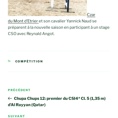
Czar
du Mont d’Etrier
et son cavalier Yannick Naud se
préparent à la nouvelle saison en participant à un stage
CSO avec Reynald Angot.
CATÉGORIES
COMPÉTITION
Navigation
Article
PRÉCÉDENT
de
précédent
Chupa Chups 12: premier du CSI4* Cl. 5 (1,35 m)
l’article
d’Al Rayyan (Qatar)
Article
SUIVANT