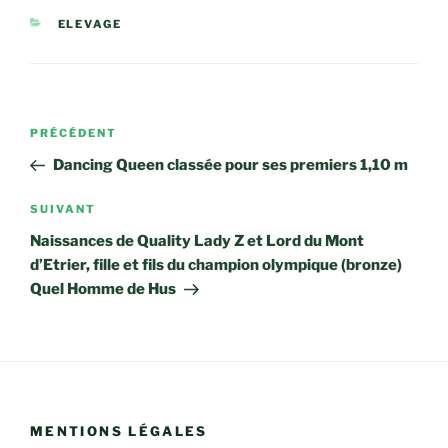
CATÉGORIES
ELEVAGE
Navigation
Article
PRÉCÉDENT
de
précédent
Dancing Queen classée pour ses premiers 1,10 m
l’article
Article
SUIVANT
suivant
Naissances de Quality Lady Z et Lord du Mont
d’Etrier, fille et fils du champion olympique (bronze)
Quel Homme de Hus
MENTIONS LÉGALES