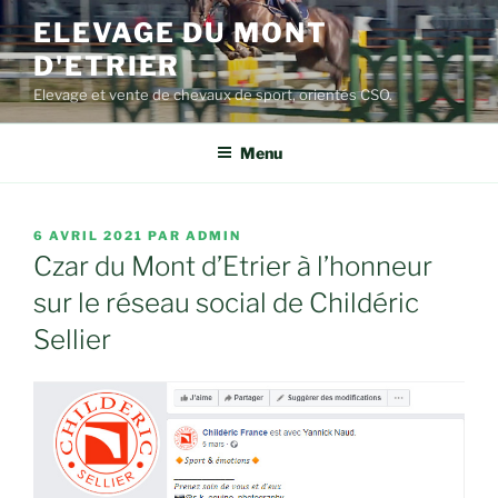
Aller
ELEVAGE DU MONT
au
D'ETRIER
contenu
principal
Elevage et vente de chevaux de sport, orientés CSO.
Menu
PUBLIÉ
6 AVRIL 2021
PAR
ADMIN
LE
Czar du Mont d’Etrier à l’honneur
sur le réseau social de Childéric
Sellier